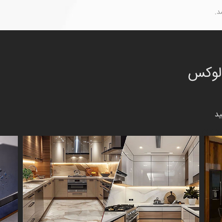
د.
 لوکس
ید