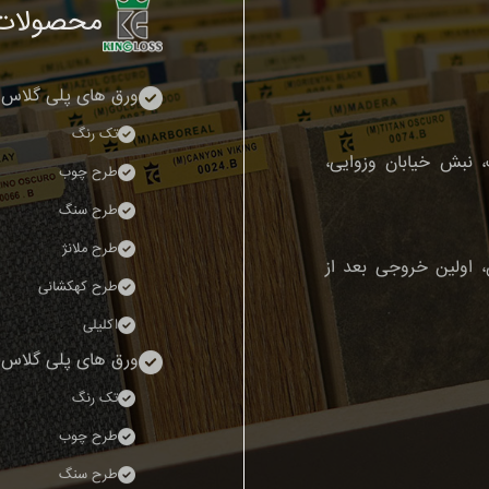
محصولات
ورق های پلی گلاس 
تک رنگ
 نبش خیابان وزوایی،
طرح چوب
طرح سنگ
طرح ملانژ
رج-قزوین، اولین خروجی بعد از
طرح کهکشانی
اکلیلی
ورق های پلی گلاس 
تک رنگ
طرح چوب
طرح سنگ