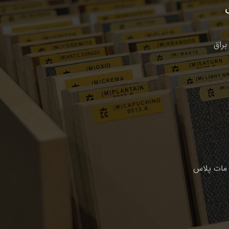
براق
مات پلاس